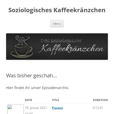
Soziologisches Kaffeekränzchen
Zum
Menü
Inhalt
springen
Was bisher geschah…
Hier findet ihr unser Episodenarchiv.
DATE
TITLE
DURATION
10. Januar 2021
Pausen
0:12:01
10:00