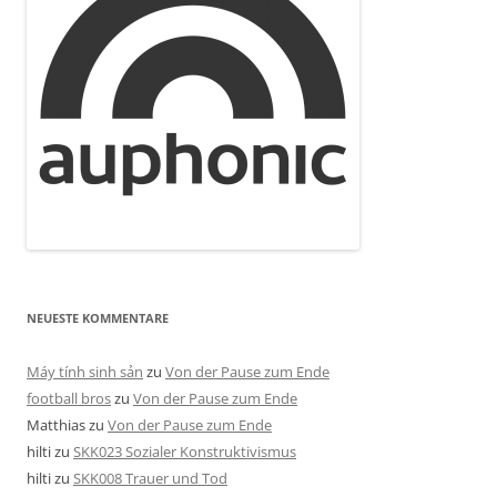
NEUESTE KOMMENTARE
Máy tính sinh sản
zu
Von der Pause zum Ende
football bros
zu
Von der Pause zum Ende
Matthias
zu
Von der Pause zum Ende
hilti
zu
SKK023 Sozialer Konstruktivismus
hilti
zu
SKK008 Trauer und Tod