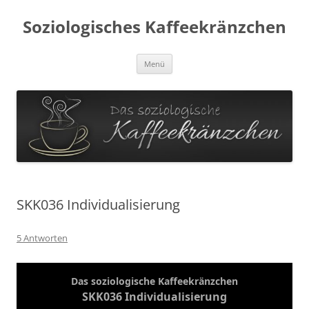
Soziologisches Kaffeekränzchen
Zum
Menü
Inhalt
springen
SKK036 Individualisierung
5 Antworten