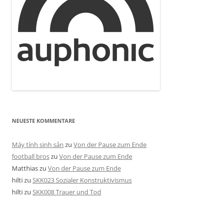
NEUESTE KOMMENTARE
Máy tính sinh sản
zu
Von der Pause zum Ende
football bros
zu
Von der Pause zum Ende
Matthias
zu
Von der Pause zum Ende
hilti
zu
SKK023 Sozialer Konstruktivismus
hilti
zu
SKK008 Trauer und Tod