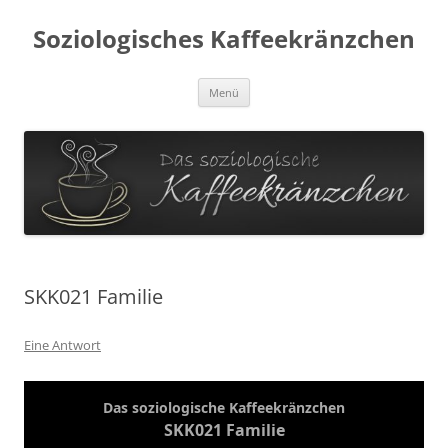
Soziologisches Kaffeekränzchen
Zum
Menü
Inhalt
springen
SKK021 Familie
Eine Antwort