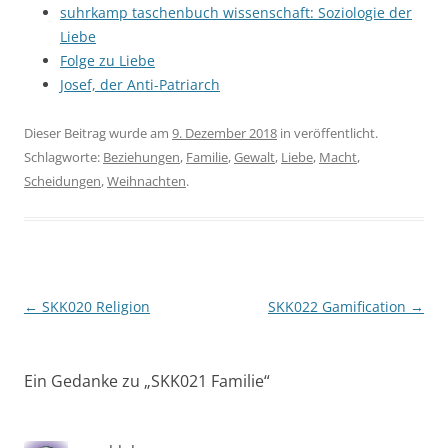
suhrkamp taschenbuch wissenschaft: Soziologie der
Liebe
Folge zu Liebe
Josef, der Anti-Patriarch
Dieser Beitrag wurde am
9. Dezember 2018
in veröffentlicht.
Schlagworte:
Beziehungen
,
Familie
,
Gewalt
,
Liebe
,
Macht
,
Scheidungen
,
Weihnachten
.
Beitragsnavigation
←
SKK020 Religion
SKK022 Gamification
→
Ein Gedanke zu „
SKK021 Familie
“