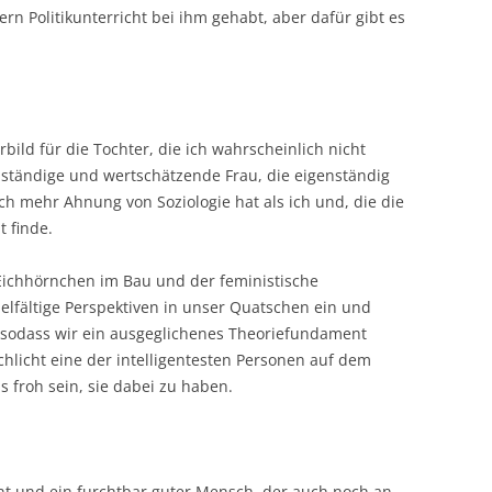
ern Politikunterricht bei ihm gehabt, aber dafür gibt es
orbild für die Tochter, die ich wahrscheinlich nicht
lbständige und wertschätzende Frau, die eigenständig
uch mehr Ahnung von Soziologie hat als ich und, die die
t finde.
e Eichhörnchen im Bau und der feministische
ielfältige Perspektiven in unser Quatschen ein und
e, sodass wir ein ausgeglichenes Theoriefundament
chlicht eine der intelligentesten Personen auf dem
 froh sein, sie dabei zu haben.
ent und ein furchtbar guter Mensch, der auch noch an