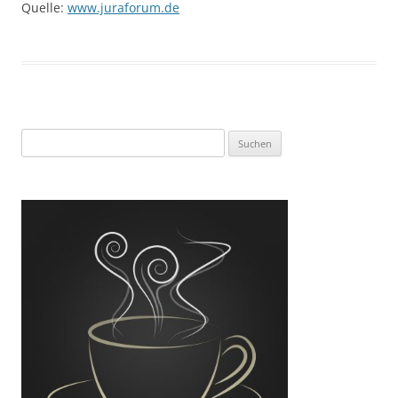
Quelle:
www.juraforum.de
Suchen
nach: