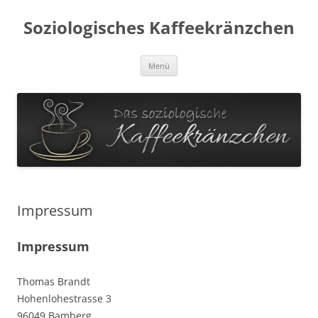
Soziologisches Kaffeekränzchen
Zum
Menü
Inhalt
springen
Impressum
Impressum
Thomas Brandt
Hohenlohestrasse 3
96049 Bamberg