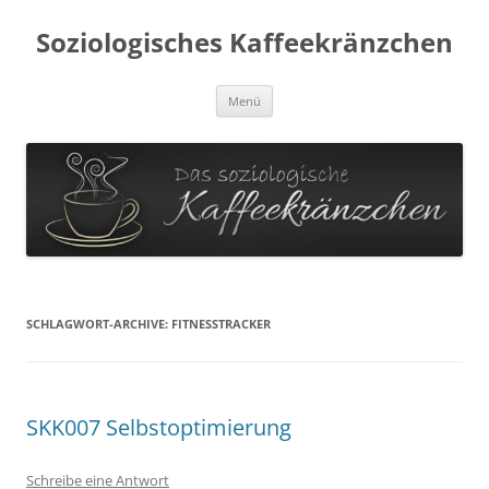
Soziologisches Kaffeekränzchen
Zum
Menü
Inhalt
springen
SCHLAGWORT-ARCHIVE:
FITNESSTRACKER
SKK007 Selbstoptimierung
Schreibe eine Antwort