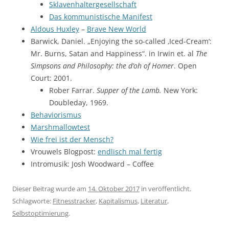
Sklavenhaltergesellschaft
Das kommunistische Manifest
Aldous Huxley
–
Brave New World
Barwick, Daniel. „Enjoying the so-called ‚Iced-Cream‘:
Mr. Burns, Satan and Happiness“. in Irwin et. al
The
Simpsons and Philosophy: the d’oh of Homer
. Open
Court: 2001.
Rober Farrar.
Supper of the Lamb.
New York:
Doubleday, 1969.
Behaviorismus
Marshmallowtest
Wie frei ist der Mensch?
Vrouwels Blogpost:
endlisch mal fertig
Intromusik: Josh Woodward – Coffee
Dieser Beitrag wurde am
14. Oktober 2017
in veröffentlicht.
Schlagworte:
Fitnesstracker
,
Kapitalismus
,
Literatur
,
Selbstoptimierung
.