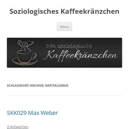
Soziologisches Kaffeekränzchen
Zum
Menü
Inhalt
springen
SCHLAGWORT-ARCHIVE:
KAPITALISMUS
SKK029 Max Weber
2 Antworten