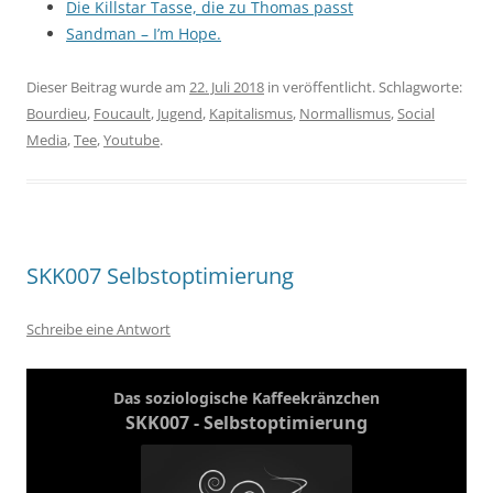
Die Killstar Tasse, die zu Thomas passt
Sandman – I’m Hope.
Dieser Beitrag wurde am
22. Juli 2018
in veröffentlicht. Schlagworte:
Bourdieu
,
Foucault
,
Jugend
,
Kapitalismus
,
Normallismus
,
Social
Media
,
Tee
,
Youtube
.
SKK007 Selbstoptimierung
Schreibe eine Antwort