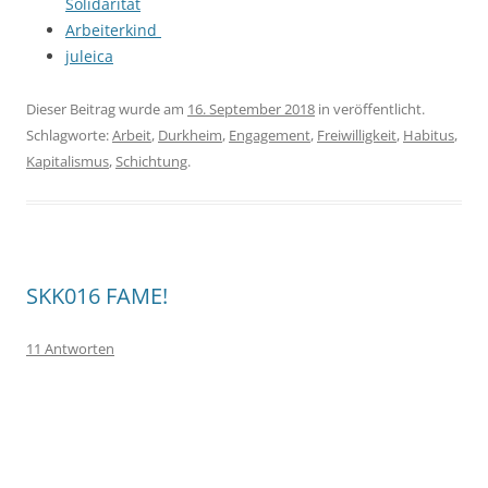
Solidarität
Arbeiterkind
juleica
Dieser Beitrag wurde am
16. September 2018
in veröffentlicht.
Schlagworte:
Arbeit
,
Durkheim
,
Engagement
,
Freiwilligkeit
,
Habitus
,
Kapitalismus
,
Schichtung
.
SKK016 FAME!
11 Antworten