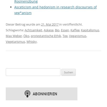
Rosinenübung
Asceticism and hedonism in research discourses of
veg*anism
Dieser Beitrag wurde am
21. Mai 2017
in veröffentlicht.
Schlagworte:
Achtsamkeit
,
Askese
,
Bio
,
Essen
,
Kaffee
,
Kapitalismus
,
Max Weber
,
Öko
,
protestantische Ethik
,
Tee
,
Veganismus
,
Vegetarismus
,
Whisky
.
Suchen
nach: