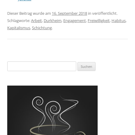
Dieser Beitrag wurde am
16. September 2018
in veröffentlicht.
Schlagworte:
Arbeit
,
Durkheim
,
Engagement
,
Freiwilligkeit
,
Habitus
,
Kapitalismus
,
Schichtung
.
Suchen
nach: