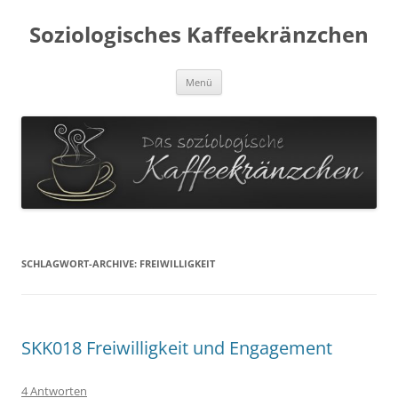
Soziologisches Kaffeekränzchen
Zum
Menü
Inhalt
springen
SCHLAGWORT-ARCHIVE:
FREIWILLIGKEIT
SKK018 Freiwilligkeit und Engagement
4 Antworten