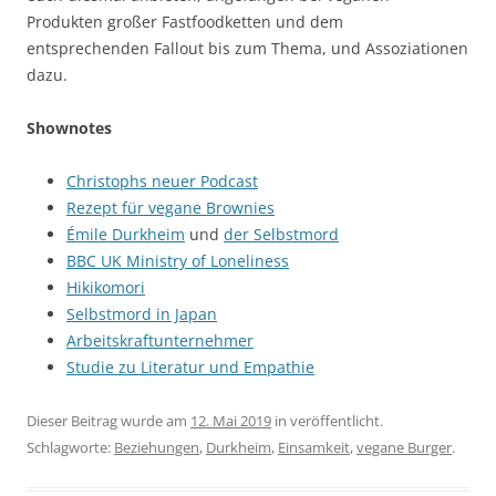
Produkten großer Fastfoodketten und dem
entsprechenden Fallout bis zum Thema, und Assoziationen
dazu.
Shownotes
Christophs neuer Podcast
Rezept für vegane Brownies
Émile Durkheim
und
der Selbstmord
BBC UK Ministry of Loneliness
Hikikomori
Selbstmord in Japan
Arbeitskraftunternehmer
Studie zu Literatur und Empathie
Dieser Beitrag wurde am
12. Mai 2019
in veröffentlicht.
Schlagworte:
Beziehungen
,
Durkheim
,
Einsamkeit
,
vegane Burger
.