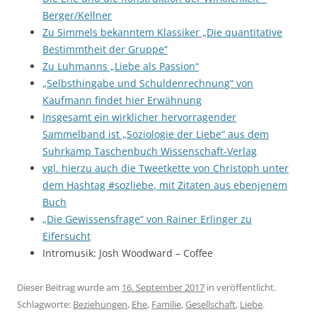
Berger/Kellner
Zu Simmels bekanntem Klassiker „Die quantitative
Bestimmtheit der Gruppe“
Zu Luhmanns „Liebe als Passion“
„Selbsthingabe und Schuldenrechnung“ von
Kaufmann findet hier Erwähnung
Insgesamt ein wirklicher hervorragender
Sammelband ist „Soziologie der Liebe“ aus dem
Suhrkamp Taschenbuch Wissenschaft-Verlag
vgl. hierzu auch die Tweetkette von Christoph unter
dem Hashtag
#
sozliebe
, mit Zitaten aus ebenjenem
Buch
„Die Gewissensfrage“ von Rainer Erlinger zu
Eifersucht
Intromusik: Josh Woodward – Coffee
Dieser Beitrag wurde am
16. September 2017
in veröffentlicht.
Schlagworte:
Beziehungen
,
Ehe
,
Familie
,
Gesellschaft
,
Liebe
.