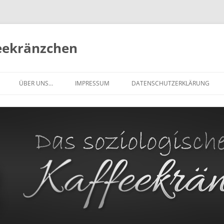
feekränzchen
Zum
Inhalt
ÜBER UNS…
IMPRESSUM
DATENSCHUTZERKLÄRUNG
springen