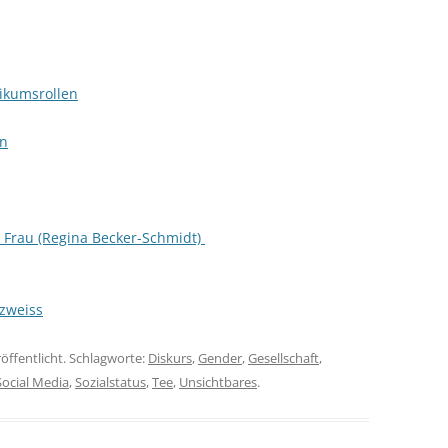
ikumsrollen
en
 Frau (Regina Becker-Schmidt)
zweiss
röffentlicht. Schlagworte:
Diskurs
,
Gender
,
Gesellschaft
,
Social Media
,
Sozialstatus
,
Tee
,
Unsichtbares
.