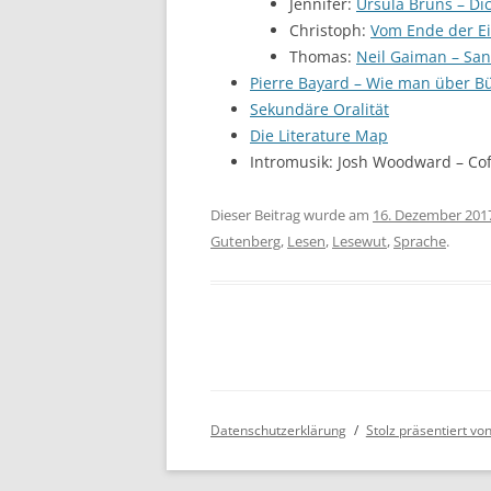
Jennifer:
Ursula Bruns – Di
Christoph:
Vom Ende der Ei
Thomas:
Neil Gaiman – S
Pierre Bayard – Wie man über Bü
Sekundäre Oralität
Die Literature Map
Intromusik: Josh Woodward – Cof
Dieser Beitrag wurde am
16. Dezember 201
Gutenberg
,
Lesen
,
Lesewut
,
Sprache
.
Datenschutzerklärung
Stolz präsentiert v