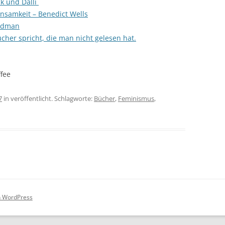
ck und Dalli
nsamkeit – Benedict Wells
andman
cher spricht, die man nicht gelesen hat.
fee
7
in veröffentlicht. Schlagworte:
Bücher
,
Feminismus
,
on WordPress