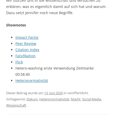
Wir stürzen uns in die Wissenschaft und versuchen zu
erklären, was es eigentlich damit auf sich hat und warum.
Dazu setzt Jennifer noch neue Begriffe.
Shownotes
Impact Factor
Peer Review
Citation Index
Falsifikation
Flick
Hetero-washing erste Verwendung Zeitmarke:
00:58:40
Heteronormativität
Dieser Beitrag wurde am
13. Juni 2020
in veröffentlicht.
Schlagworte:
Diskurs
,
Heteronormativität
,
Macht
,
Social Media
,
Wissenschaft
.