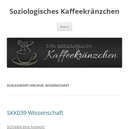
Soziologisches Kaffeekränzchen
Zum
Menü
Inhalt
springen
SCHLAGWORT-ARCHIVE:
WISSENSCHAFT
SKK039 Wissenschaft
Schreibe eine Antwort