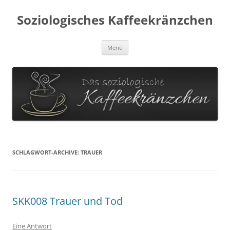
Soziologisches Kaffeekränzchen
Zum
Menü
Inhalt
springen
SCHLAGWORT-ARCHIVE:
TRAUER
SKK008 Trauer und Tod
Eine Antwort