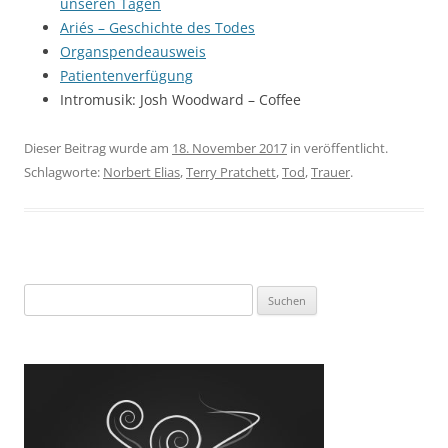
unseren Tagen
Ariés – Geschichte des Todes
Organspendeausweis
Patientenverfügung
Intromusik: Josh Woodward – Coffee
Dieser Beitrag wurde am
18. November 2017
in veröffentlicht.
Schlagworte:
Norbert Elias
,
Terry Pratchett
,
Tod
,
Trauer
.
Suchen
nach: